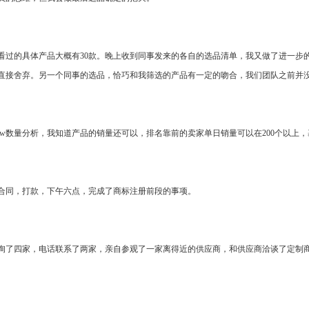
，看过的具体产品大概有30款。晚上收到同事发来的各自的选品清单，我又做了进一步
直接舍弃。另一个同事的选品，恰巧和我筛选的产品有一定的吻合，我们团队之前并
eview数量分析，我知道产品的销量还可以，排名靠前的卖家单日销量可以在200个以
合同，打款，下午六点，完成了商标注册前段的事项。
询了四家，电话联系了两家，亲自参观了一家离得近的供应商，和供应商洽谈了定制