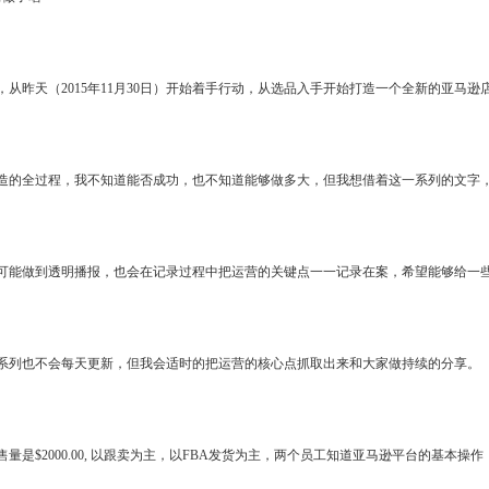
从昨天（2015年11月30日）开始着手行动，从选品入手开始打造一个全新的亚马
造的全过程，我不知道能否成功，也不知道能够做多大，但我想借着这一系列的文字
可能做到透明播报，也会在记录过程中把运营的关键点一一记录在案，希望能够给一
系列也不会每天更新，但我会适时的把运营的核心点抓取出来和大家做持续的分享。
是$2000.00, 以跟卖为主，以FBA发货为主，两个员工知道亚马逊平台的基本