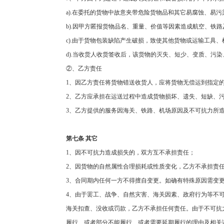
a).
在委托的货物中故意夹带危险货物品和其它易腐蚀、易污
b).
因甲方匿报货物品名、重量、价值等因素造成航空、铁路
c).
由于货物包装缺陷产生破损，致使其他货物或运输工具、
d).
当收货人收货签收后，该货物的灭失、短少、变质、污染
②、乙方责任
1
、因乙方责任将货物错送收货人，应将货物无偿运到指定
2
、乙方应承担在运送过程中造成货物损坏、遗失、短缺、
3
、乙方提供的服务因海关、铁路、机场原因及不可抗力所
第七条
其它
1
、因不可抗力造成损失的，双方互不承担责任；
2
、因货物的自然属性合理损耗或性质变化，乙方不承担责
3
、合同期内任何一方不得擅自变更。如确有特殊原因需变
4
、由于罢工、战争、自然灾害、海关因素、政府行为等不
海关扣查、没收或罚款，乙方不承担任何责任。由于不可抗
履行、或者部分不能履行、或者需要延期履行的理由及相关