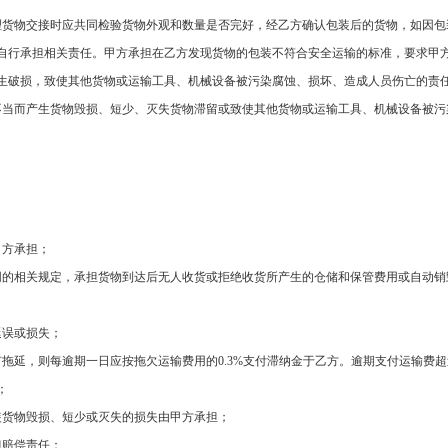
理货物交接时应共同检验货物外观和数量是否完好，经乙方确认包装后的货物，如因包
自行承担相关责任。甲方承担在乙方发现货物的包装不符合安全运输的标准，要求甲
生破损，致使其他货物或运输工具、机械设备被污染腐蚀、损坏、造成人员伤亡的责
不当而产生货物毁损、短少、灭失货物滞留或致使其他货物或运输工具、机械设备被污
甲方承担；
同的相关规定，承担货物到达后无人收货或拒绝收货所产生的仓储和保管费用或自动销
；
延误或损失；
有拖延，则每逾期一日应按拖欠运输费用的
0.3%
支付滞纳金于乙方。逾期支付运输费超
；
装货物毁损、短少或灭失的损失由甲方承担；
担赔偿责任：