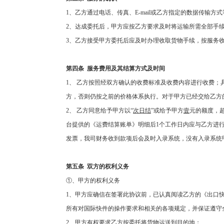
1
、乙方通过电话、传真、
E-mail
或乙方指定的数据传输方式
2
、达成委托后，甲方应按乙方要求及时将运输所需全部手
3
、乙方接受甲方委托后应及时办理收取货物手续，按服务
第四条
服务费用及其结算方式及时间
1
、
乙方按照经双方确认的收费标准及收费内容进行收费；
方，否则仍按之前的价格体系执行。对于甲方已经交给乙方
2
、
乙方同意给予甲方以“
次日结
”或给予甲方
壹
元的额度，
台提供的《运费结算账单》明细后
1
个工作日内应与乙方进
发票，我司财务收到款项后会及时入录系统，没有入录系统
第五条
双方的权利义务
①、甲方的权利义务
1
、甲方应确信在签署此协议前，已认真阅读乙方的《出口
所有对国际快件的操作要求和相关的各项规定，并保证遵守
2
、甲方有权要求乙方按委托将货物运送到目的地；