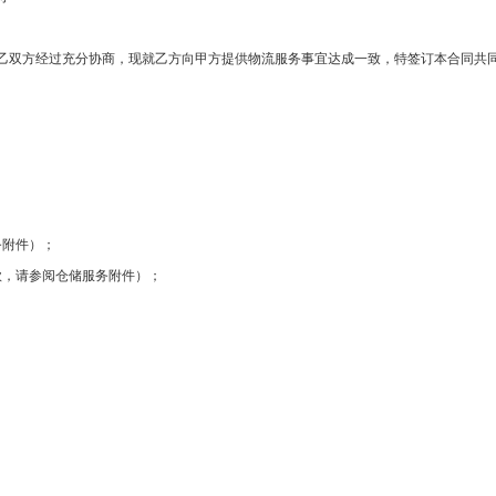
乙双方经过充分协商，现就乙方向甲方提供物流服务事宜达成一致，特签订本合同共
务附件）；
款，请参阅仓储服务附件）；