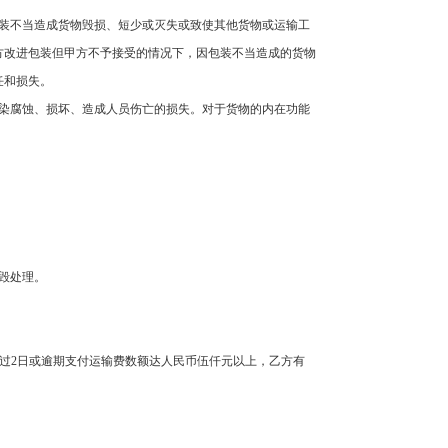
装不当造成货物毁损、短少或灭失或致使其他货物或运输工
方改进包装但甲方不予接受的情况下，因包装不当造成的货物
任和损失。
染腐蚀、损坏、造成人员伤亡的损失。对于货物的内在功能
毁处理。
过
2
日或逾期支付运输费数额达人民币伍仟元以上，乙方有