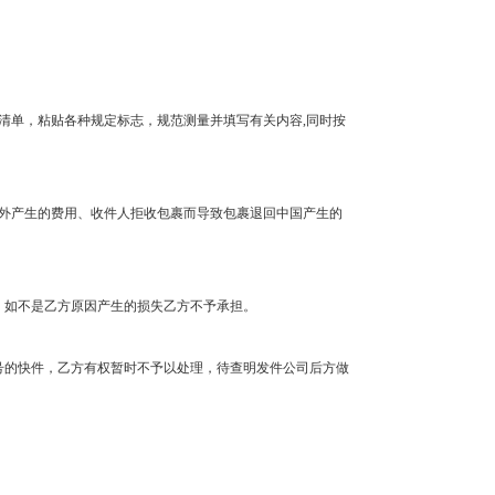
清单，粘贴各种规定标志，规范测量并填写有关内容
,
同时按
外产生的费用、收件人拒收包裹而导致包裹退回中国产生的
。如不是乙方原因产生的损失乙方不予承担。
号的快件，乙方有权暂时不予以处理，待查明发件公司后方做