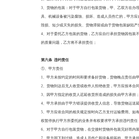
3
、货物的包装：对于甲方自行包装货物，甲、乙双方在办
具、机械设备被污染腐蚀、损坏、造成人员伤亡的，甲方应
毁损、短少或灭失的损失、货物滞留或由于货物包装缺陷产
4
、对于委托乙方包装的货物，乙方应自行承担货物因包装
的质量问题，乙方将不承担责任；
第六条
违约责任
①、甲方责任
1
、甲方未按约定的时间和要求备好货物，货物晚点责任由
2
、货物到达后无人收货或收件人拒绝收货，甲方应按本合
3
、因甲方指定的收货人迟延收货所造成的损失由甲方承担
4
、甲方承担由于甲方错误提供收货人信息，导致货物运送
5
、甲方应依合同的相关规定按时向乙方支付运输费用。如
权暂停执行甲方所委托的业务并有权要求甲方承担违约责任
6
、对于甲方自行包装货物，在交接时货物外包装完好而内
7
、甲方因下列过错，造成人员伤亡和设备损坏的，甲方承