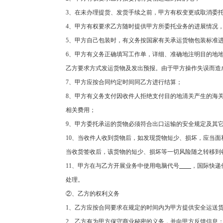
3
、在未办理提货、发货手续之前，甲方有权变更或取消委
4
、甲方有权要求乙方随时提供甲方所委托业务的进展情况
5
、甲方自己包装时，有义务按国家有关承运货物包装标准
6
、甲方有义务正确填写工作单，详细、准确地注明目的地
乙方要求方式发运货物及发出预报。由于甲方操作失误而造
7
、甲方应按合同约定时间同乙方进行结算；
8
、甲方有义务支付因收件人拒绝支付目的地清关产生的海
相关费用；
9
、甲方委托承运的货物必须符合出口运输的安全规定及其
10
、当收件人收到货物后，如发现货物短少、损坏，应当面
当收货签收后，该货物的短少、损坏等一切风险随之转移到
11
、甲方在与乙方开展业务中使用电脑代号
，国际快递
处理。
②、乙方的权利义务
1
、乙方应按合同要求在规定的时间内为甲方提供安全运送
2
、乙方有为甲方保守商业秘密的义务，并向甲方反馈信息