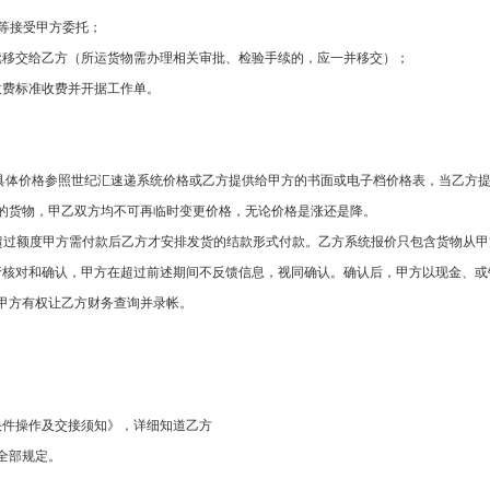
等接受甲方委托；
续移交给乙方（所运货物需办理相关审批、检验手续的，应一并移交）；
收费标准收费并开据工作单。
具体价格参照世纪汇速递系统价格或乙方提供给甲方的书面或电子档价格表，当乙方
的货物，甲乙双方均不可再临时变更价格，无论价格是涨还是降。
超过额度甲方需付款后乙方才安排发货的结款形式付款。乙方系统报价只包含货物从甲
行核对和确认，甲方在超过前述期间不反馈信息，视同确认。确认后，甲方以现金、或
甲方有权让乙方财务查询并录帐。
快件操作及交接须知》，详细知道乙方
全部规定。