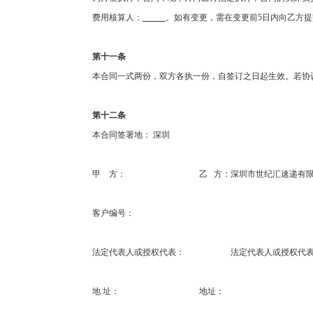
费用核算人：
。如有变更，需在变更前
5
日内向乙方提
第十一条
本合同一式两份，双方各执一份，自签订之日起生效。若协
第十二条
本合同签署地：
深圳
甲
方：
乙
方：深圳市世纪汇速递有
客户编号：
法定代表人或授权代表：
法定代表人或授权代
地
址：
地址：