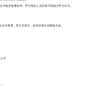
交书面变更通知书。甲方指定人员的签字既视为甲方行为。
议合作期满，双方无异议，此协议将自动顺延生效。
限公司
表：