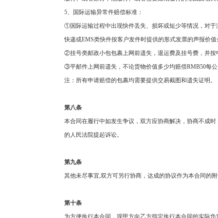
5
、国际运输异常件赔偿标准：
①国际运输过程中出现快件丢失、损坏或短少等情况，对于
快递或
EMS
类快件按客户发件时提供的形式发票的声报价值
②挂号类邮政小包包裹上网前遗失，退运费及挂号费，并按
③平邮件上网前遗失，不论货物价值多少均赔偿
RMB50
每公
注：所有申请赔偿的包裹均需要提供交易截图和遗失证明。
第八条
本合同在履行中如发生争议，双方应协商解决，协商不成时
的人民法院提起诉讼。
第九条
其他未尽事宜
,
双方可另行协商，达成的协议作为本合同的附
第十条
为方便执行本合同，现甲方向乙方指定执行本合同的实际负