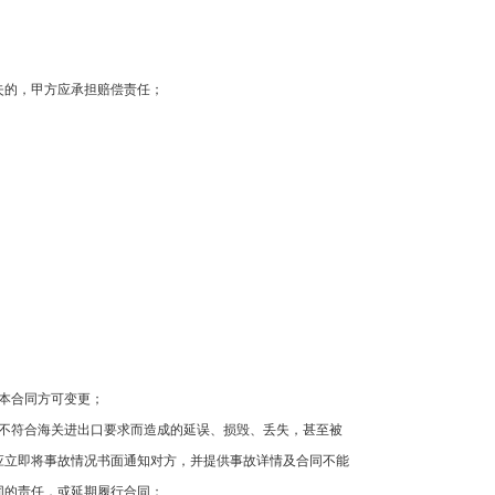
失的，甲方应承担赔偿责任；
本合同方可变更；
不符合海关进出口要求而造成的延误、损毁、丢失，甚至被
应立即将事故情况书面通知对方，并提供事故详情及合同不能
同的责任，或延期履行合同；