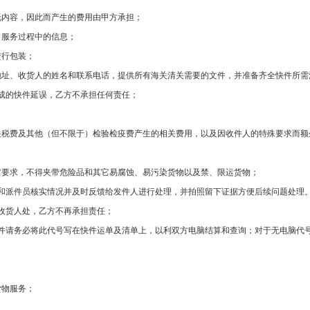
托内容，因此而产生的费用由甲方承担；
，服务过程中的信息；
进行包装；
地址、收货人的姓名和联系电话，提供所有海关清关需要的文件，并准备齐全快件所需
成的快件延误，乙方不承担任何责任；
关税费及其他（但不限于）检验检疫费产生的相关费用，以及因收件人的特殊要求而额
它要求，不得夹带危险品和其它易腐蚀、易污染货物以及禁、限运货物；
和派件员核实情况并及时反馈给发件人进行处理，并拍照留下证据方便后续问题处理
收货人处，乙方不再承担责任；
件请务必将此代号写在快件运单及清单上，以利双方电脑结算和查询；对于无电脑代
货物服务；
；