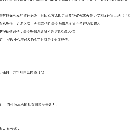
没有投保相应的货运保险，且因乙方原因导致货物破损或丢失，按国际运输公约《华
金额赔偿，并退运费，但每票快件最高赔偿总金额不超过
USD100
。
申报价值赔偿，最高赔偿总金额不超过
RMB100/
票；
斤，邮政小包平邮及
E
邮宝上网后遗失无赔偿。
，任何一方均可向合同签订地
件，附件与本合同具有同等法律效力。
责人
,
如发货人
: