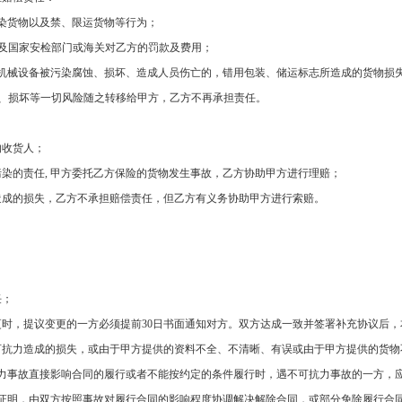
染货物以及禁、限运货物等行为；
及国家安检部门或海关对乙方的罚款及费用；
机械设备被污染腐蚀、损坏、造成人员伤亡的，错用包装、储运标志所造成的货物损
、损坏等一切风险随之转移给甲方，乙方不再承担责任。
的收货人；
污染的责任
,
甲方委托乙方保险的货物发生事故，乙方协助甲方进行理赔；
造成的损失，乙方不承担赔偿责任，但乙方有义务协助甲方进行索赔。
任；
更时，提议变更的一方必须提前
30
日书面通知对方。双方达成一致并签署补充协议后，
可抗力造成的损失，或由于甲方提供的资料不全、不清晰、有误或由于甲方提供的货物
力事故直接影响合同的履行或者不能按约定的条件履行时，遇不可抗力事故的一方，
证明，由双方按照事故对履行合同的影响程度协调解决解除合同，或部分免除履行合