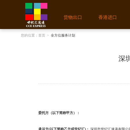
货物出口
香港进口
您的位置：
首页
>
全方位服务计划
深
委托方（以下简称甲方）：
承运方
(
以下简称乙方或世纪汇
)
：
深圳市世纪汇速递有限公